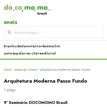
anais
brasil
sudeste
norte/nordeste
sul
int
autores
palavras-chave
editorial
início
›
palavras-chave
›
arquitetura moderna passo fundo
Arquitetura Moderna Passo Fundo
1 artigo
9º Seminário DOCOMOMO Brasil: