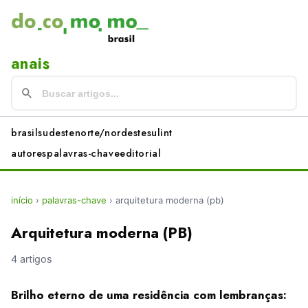
anais
brasil
sudeste
norte/nordeste
sul
int
autores
palavras-chave
editorial
início
›
palavras-chave
›
arquitetura moderna (pb)
Arquitetura moderna (PB)
4 artigos
Brilho eterno de uma residência com lembranças: