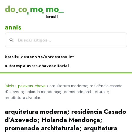
anais
brasil
sudeste
norte/nordeste
sul
int
autores
palavras-chave
editorial
início
›
palavras-chave
›
arquitetura moderna; residência casado
d’azevedo; holanda mendonça; promenade architeturale;
arquitetura alveolar
arquitetura moderna; residência Casado
d’Azevedo; Holanda Mendonça;
promenade architeturale; arquitetura