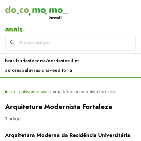
anais
brasil
sudeste
norte/nordeste
sul
int
autores
palavras-chave
editorial
início
›
palavras-chave
›
arquitetura modernista fortaleza
Arquitetura Modernista Fortaleza
1 artigo
Arquitetura Moderna da Residência Universitária