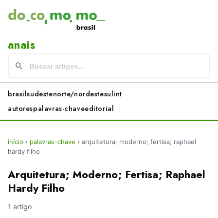
anais
brasil
sudeste
norte/nordeste
sul
int
autores
palavras-chave
editorial
início
›
palavras-chave
›
arquitetura; moderno; fertisa; raphael
hardy filho
Arquitetura; Moderno; Fertisa; Raphael
Hardy Filho
1 artigo