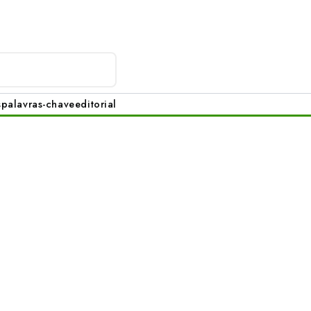
s
palavras-chave
editorial