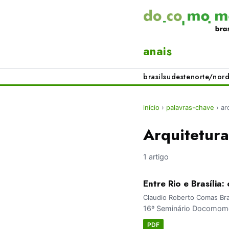
anais
brasil
sudeste
norte/nord
início
›
palavras-chave
›
ar
Arquitetura
1 artigo
Entre Rio e Brasília
Claudio Roberto Comas Br
16º Seminário Docomomo 
PDF