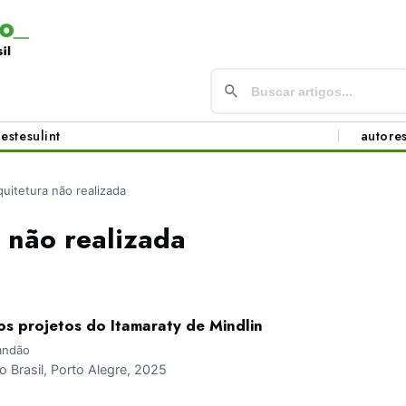
este
sul
int
autore
quitetura não realizada
 não realizada
: os projetos do Itamaraty de Mindlin
andão
Brasil, Porto Alegre, 2025