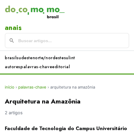
anais
brasil
sudeste
norte/nordeste
sul
int
autores
palavras-chave
editorial
início
›
palavras-chave
›
arquitetura na amazônia
Arquitetura na Amazônia
2 artigos
Faculdade de Tecnologia do Campus Universitário