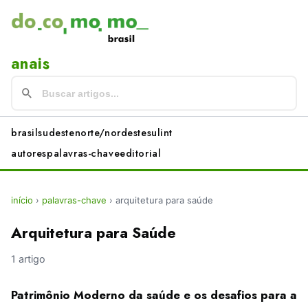
anais
brasil
sudeste
norte/nordeste
sul
int
autores
palavras-chave
editorial
início
›
palavras-chave
›
arquitetura para saúde
Arquitetura para Saúde
1 artigo
Patrimônio Moderno da saúde e os desafios para a