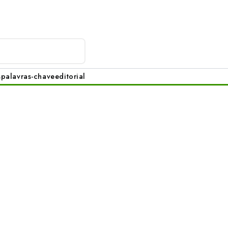
s
palavras-chave
editorial