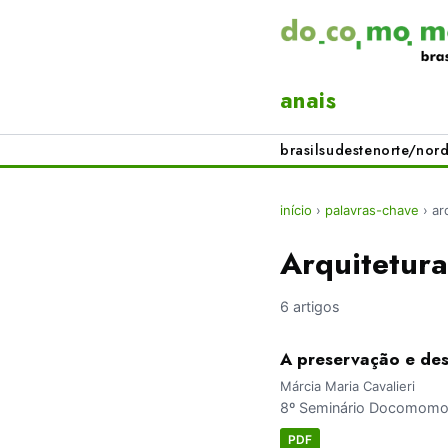
anais
brasil
sudeste
norte/nord
início
›
palavras-chave
›
ar
Arquitetur
6 artigos
A preservação e des
Márcia Maria Cavalieri
8º Seminário Docomomo 
PDF