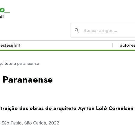
este
sul
int
autore
quitetura paranaense
a Paranaense
truição das obras do arquiteto Ayrton Lolô Cornelsen
São Paulo, São Carlos, 2022