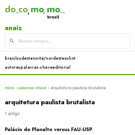
anais
brasil
sudeste
norte/nordeste
sul
int
autores
palavras-chave
editorial
início
›
palavras-chave
›
arquitetura paulista brutalista
arquitetura paulista brutalista
1 artigo
Palácio do Planalto versus FAU-USP