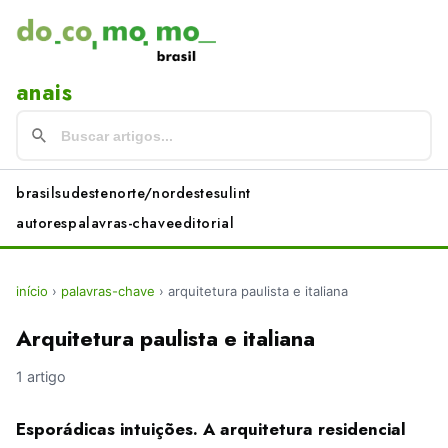
anais
brasil
sudeste
norte/nordeste
sul
int
autores
palavras-chave
editorial
início
›
palavras-chave
›
arquitetura paulista e italiana
Arquitetura paulista e italiana
1 artigo
Esporádicas intuições. A arquitetura residencial