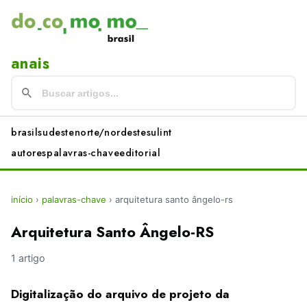
anais
brasil
sudeste
norte/nordeste
sul
int
autores
palavras-chave
editorial
início
›
palavras-chave
›
arquitetura santo ângelo-rs
Arquitetura Santo Ângelo-RS
1 artigo
Digitalização do arquivo de projeto da