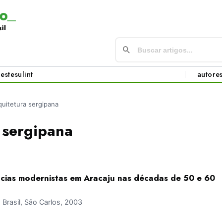
este
sul
int
autore
quitetura sergipana
 sergipana
ências modernistas em Aracaju nas décadas de 50 e 60
rasil, São Carlos, 2003