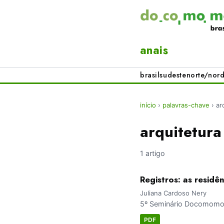
anais
brasil
sudeste
norte/nord
início
›
palavras-chave
›
ar
arquitetura
1 artigo
Registros: as resid
Juliana Cardoso Nery
5º Seminário Docomomo B
PDF