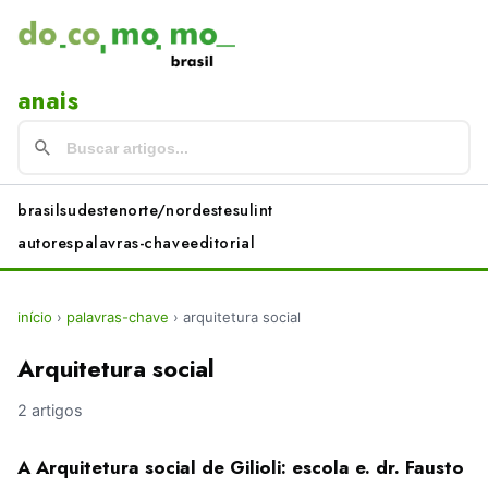
anais
brasil
sudeste
norte/nordeste
sul
int
autores
palavras-chave
editorial
início
›
palavras-chave
›
arquitetura social
Arquitetura social
2 artigos
A Arquitetura social de Gilioli: escola e. dr. Fausto