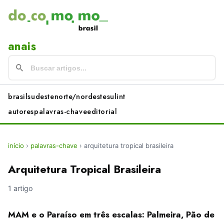
anais
brasil
sudeste
norte/nordeste
sul
int
autores
palavras-chave
editorial
início
›
palavras-chave
›
arquitetura tropical brasileira
Arquitetura Tropical Brasileira
1 artigo
MAM e o Paraíso em três escalas: Palmeira, Pão de