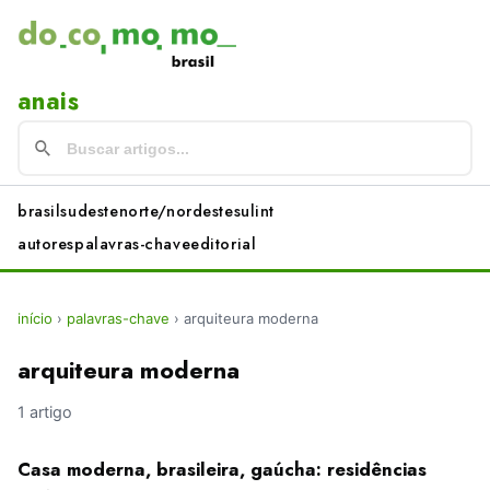
anais
brasil
sudeste
norte/nordeste
sul
int
autores
palavras-chave
editorial
início
›
palavras-chave
›
arquiteura moderna
arquiteura moderna
1 artigo
Casa moderna, brasileira, gaúcha: residências