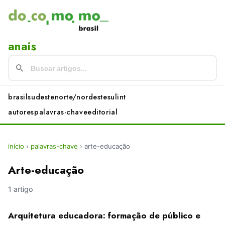
anais
brasil
sudeste
norte/nordeste
sul
int
autores
palavras-chave
editorial
início
›
palavras-chave
›
arte-educação
Arte-educação
1 artigo
Arquitetura educadora: formação de público e