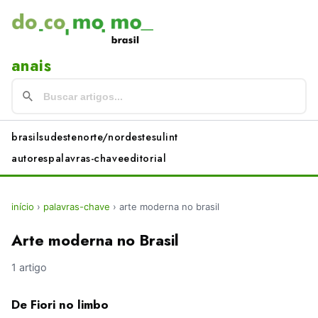
anais
brasil
sudeste
norte/nordeste
sul
int
autores
palavras-chave
editorial
início
›
palavras-chave
›
arte moderna no brasil
Arte moderna no Brasil
1 artigo
De Fiori no limbo