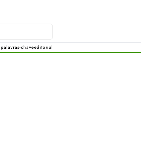
s
palavras-chave
editorial