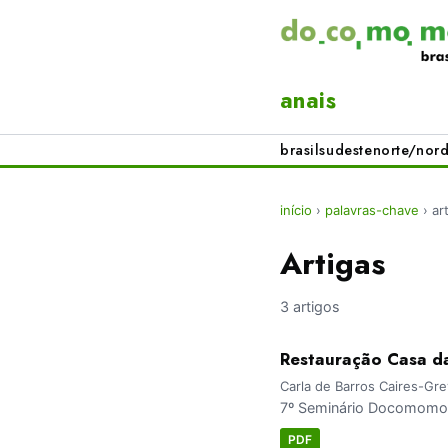
anais
brasil
sudeste
norte/nord
início
›
palavras-chave
›
ar
Artigas
3 artigos
Restauração Casa d
Carla de Barros Caires-Gr
7º Seminário Docomomo 
PDF