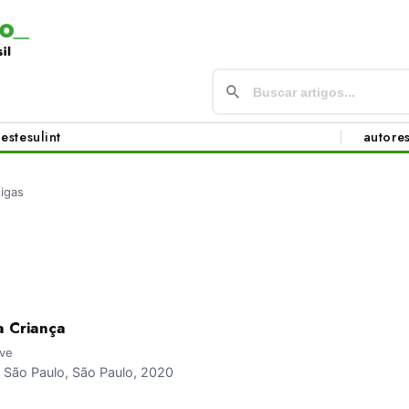
este
sul
int
autore
tigas
a Criança
eve
São Paulo, São Paulo, 2020