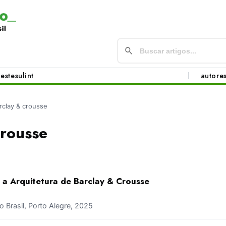
este
sul
int
autore
rclay & crousse
Crousse
 a Arquitetura de Barclay & Crousse
Brasil, Porto Alegre, 2025