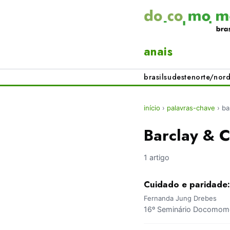
anais
brasil
sudeste
norte/nord
início
›
palavras-chave
›
ba
Barclay & 
1 artigo
Cuidado e paridade:
Fernanda Jung Drebes
16º Seminário Docomomo 