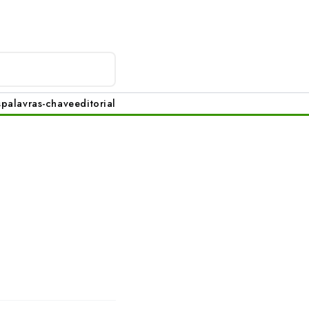
s
palavras-chave
editorial