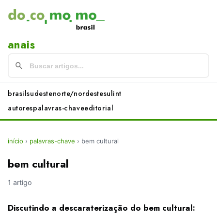
anais
brasil
sudeste
norte/nordeste
sul
int
autores
palavras-chave
editorial
início
›
palavras-chave
›
bem cultural
bem cultural
1 artigo
Discutindo a descaraterização do bem cultural: