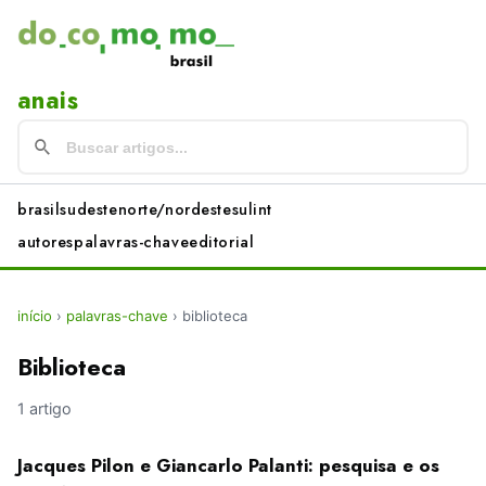
anais
brasil
sudeste
norte/nordeste
sul
int
autores
palavras-chave
editorial
início
›
palavras-chave
›
biblioteca
Biblioteca
1 artigo
Jacques Pilon e Giancarlo Palanti: pesquisa e os