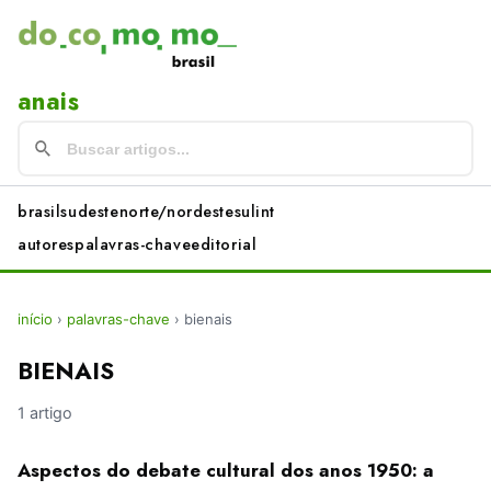
anais
brasil
sudeste
norte/nordeste
sul
int
autores
palavras-chave
editorial
início
›
palavras-chave
›
bienais
BIENAIS
1 artigo
Aspectos do debate cultural dos anos 1950: a