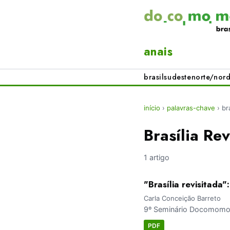
anais
brasil
sudeste
norte/nord
início
›
palavras-chave
›
br
Brasília Rev
1 artigo
"Brasília revisitada
Carla Conceição Barreto
9º Seminário Docomomo 
PDF