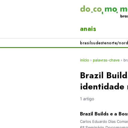
anais
brasil
sudeste
norte/nord
início
›
palavras-chave
›
br
Brazil Buil
identidade 
1 artigo
Brazil Builds e a Bo
Carlos Eduardo Dias Coma
6º Seminário Docomomo B