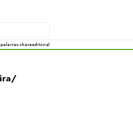
s
palavras-chave
editorial
ira/