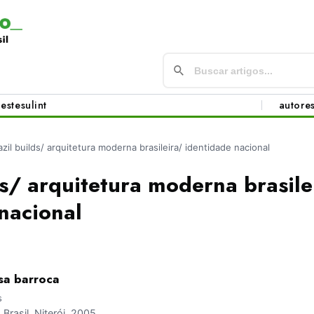
este
sul
int
autore
azil builds/ arquitetura moderna brasileira/ identidade nacional
ds/ arquitetura moderna brasile
nacional
ssa barroca
s
rasil, Niterói, 2005