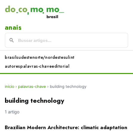
anais
brasil
sudeste
norte/nordeste
sul
int
autores
palavras-chave
editorial
início
›
palavras-chave
›
building technology
building technology
1 artigo
Brazilian Modern Architecture: climatic adaptation