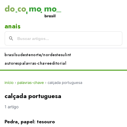
anais
brasil
sudeste
norte/nordeste
sul
int
autores
palavras-chave
editorial
início
›
palavras-chave
›
calçada portuguesa
calçada portuguesa
1 artigo
Pedra, papel: tesouro