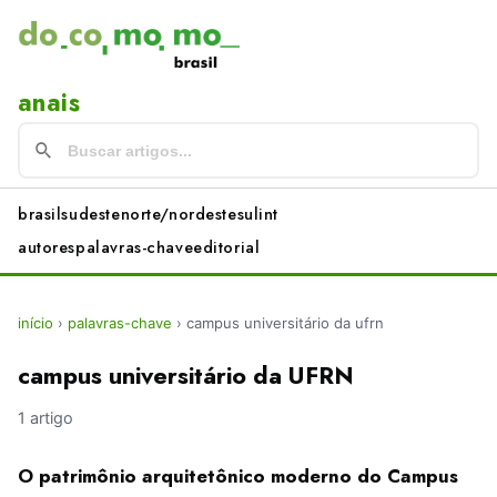
anais
brasil
sudeste
norte/nordeste
sul
int
autores
palavras-chave
editorial
início
›
palavras-chave
›
campus universitário da ufrn
campus universitário da UFRN
1 artigo
O patrimônio arquitetônico moderno do Campus