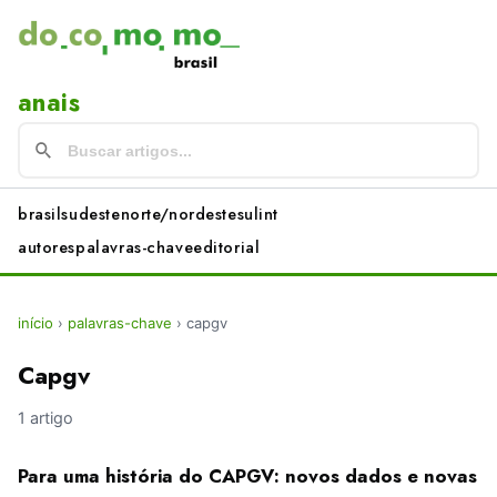
anais
brasil
sudeste
norte/nordeste
sul
int
autores
palavras-chave
editorial
início
›
palavras-chave
›
capgv
Capgv
1 artigo
Para uma história do CAPGV: novos dados e novas