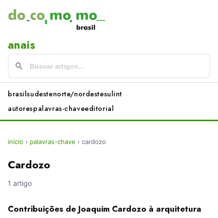
anais
brasil
sudeste
norte/nordeste
sul
int
autores
palavras-chave
editorial
início
›
palavras-chave
›
cardozo
Cardozo
1 artigo
Contribuições de Joaquim Cardozo à arquitetura