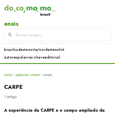
anais
brasil
sudeste
norte/nordeste
sul
int
autores
palavras-chave
editorial
início
›
palavras-chave
›
carpe
CARPE
1 artigo
A experiência da CARPE e o campo ampliado da