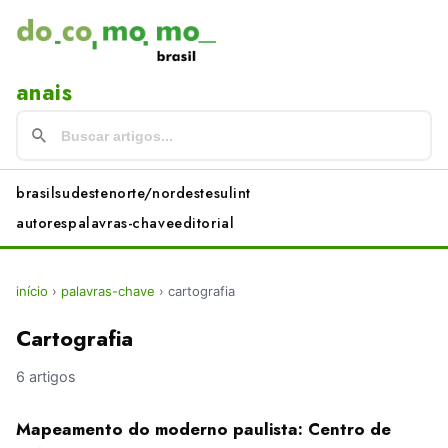
anais
brasil
sudeste
norte/nordeste
sul
int
autores
palavras-chave
editorial
início
›
palavras-chave
›
cartografia
Cartografia
6 artigos
Mapeamento do moderno paulista: Centro de