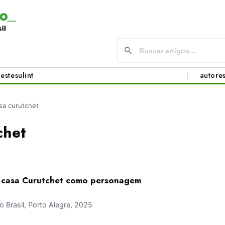
este
sul
int
autore
sa curutchet
chet
 casa Curutchet como personagem
Brasil, Porto Alegre, 2025