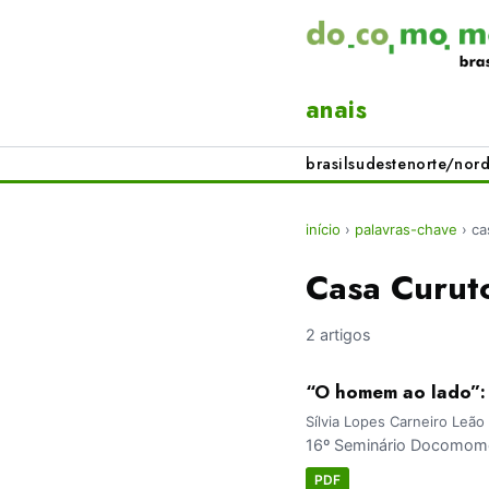
anais
brasil
sudeste
norte/nord
início
›
palavras-chave
›
ca
Casa Curut
2 artigos
“O homem ao lado”:
Sílvia Lopes Carneiro Leão
16º Seminário Docomomo 
PDF