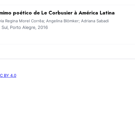
mimo poético de Le Corbusier à América Latina
ia Regina Morel Corrêa; Angelina Blömker; Adriana Sabadi
ul, Porto Alegre, 2016
C BY 4.0