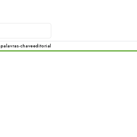
s
palavras-chave
editorial