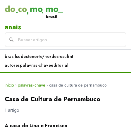
anais
brasil
sudeste
norte/nordeste
sul
int
autores
palavras-chave
editorial
início
›
palavras-chave
›
casa de cultura de pernambuco
Casa de Cultura de Pernambuco
1 artigo
A casa de Lina e Francisco