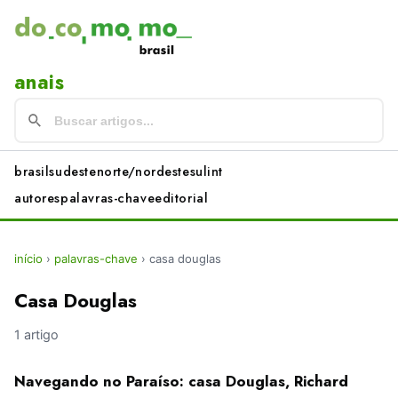
anais
brasil
sudeste
norte/nordeste
sul
int
autores
palavras-chave
editorial
início
›
palavras-chave
›
casa douglas
Casa Douglas
1 artigo
Navegando no Paraíso: casa Douglas, Richard