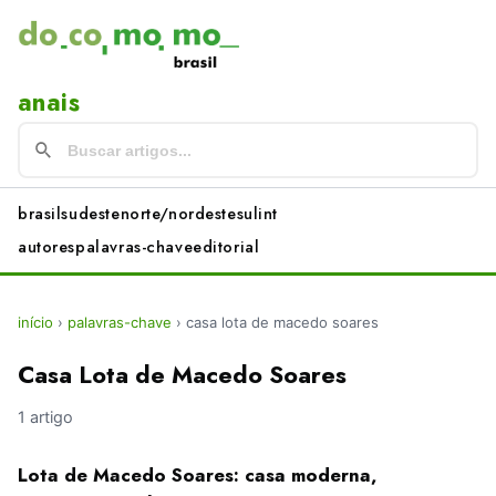
anais
brasil
sudeste
norte/nordeste
sul
int
autores
palavras-chave
editorial
início
›
palavras-chave
›
casa lota de macedo soares
Casa Lota de Macedo Soares
1 artigo
Lota de Macedo Soares: casa moderna,