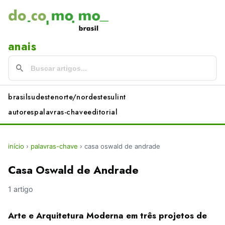
anais
brasil
sudeste
norte/nordeste
sul
int
autores
palavras-chave
editorial
início
›
palavras-chave
›
casa oswald de andrade
Casa Oswald de Andrade
1 artigo
Arte e Arquitetura Moderna em três projetos de