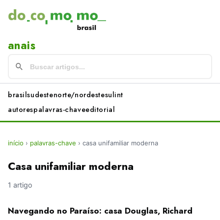
anais
brasil
sudeste
norte/nordeste
sul
int
autores
palavras-chave
editorial
início
›
palavras-chave
›
casa unifamiliar moderna
Casa unifamiliar moderna
1 artigo
Navegando no Paraíso: casa Douglas, Richard