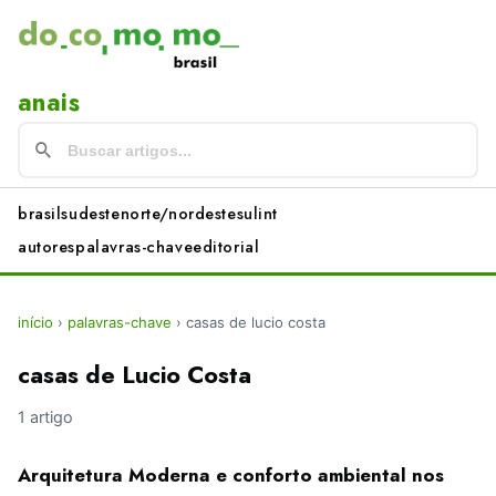
anais
brasil
sudeste
norte/nordeste
sul
int
autores
palavras-chave
editorial
início
›
palavras-chave
›
casas de lucio costa
casas de Lucio Costa
1 artigo
Arquitetura Moderna e conforto ambiental nos