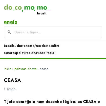
anais
brasil
sudeste
norte/nordeste
sul
int
autores
palavras-chave
editorial
início
›
palavras-chave
›
ceasa
CEASA
1 artigo
Tijolo com tijolo num desenho lógico: as CEASA e