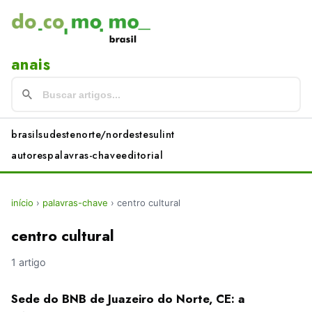
anais
brasil
sudeste
norte/nordeste
sul
int
autores
palavras-chave
editorial
início
›
palavras-chave
›
centro cultural
centro cultural
1 artigo
Sede do BNB de Juazeiro do Norte, CE: a