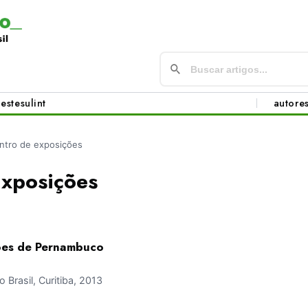
este
sul
int
autore
ntro de exposições
Exposições
ões de Pernambuco
Brasil, Curitiba, 2013