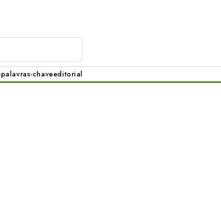
s
palavras-chave
editorial