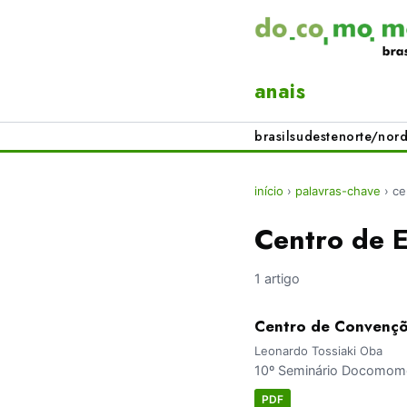
anais
brasil
sudeste
norte/nord
início
›
palavras-chave
›
ce
Centro de 
1 artigo
Centro de Convenç
Leonardo Tossiaki Oba
10º Seminário Docomomo 
PDF