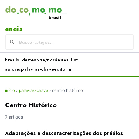
anais
brasil
sudeste
norte/nordeste
sul
int
autores
palavras-chave
editorial
início
›
palavras-chave
›
centro histórico
Centro Histórico
7 artigos
Adaptações e descaracterizações dos prédios