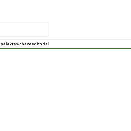
s
palavras-chave
editorial