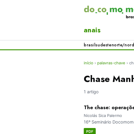
anais
brasil
sudeste
norte/nord
início
›
palavras-chave
›
ch
Chase Manh
1 artigo
The chase: operaçõe
Nicolás Sica Palermo
16º Seminário Docomomo 
PDF