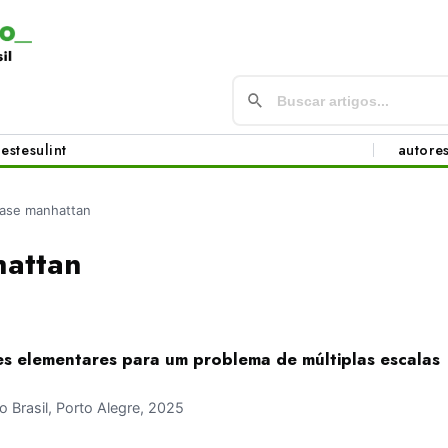
este
sul
int
autore
ase manhattan
attan
s elementares para um problema de múltiplas escalas
Brasil, Porto Alegre, 2025