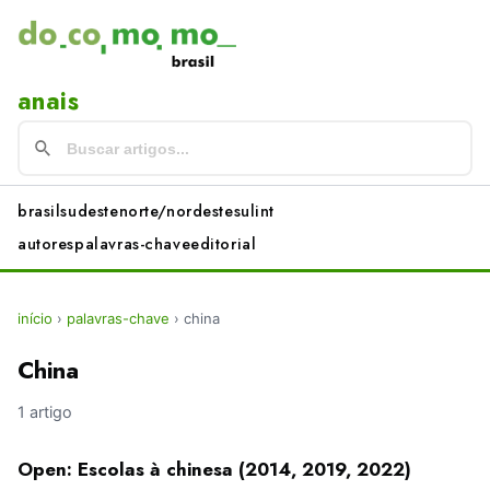
anais
brasil
sudeste
norte/nordeste
sul
int
autores
palavras-chave
editorial
início
›
palavras-chave
›
china
China
1 artigo
Open: Escolas à chinesa (2014, 2019, 2022)