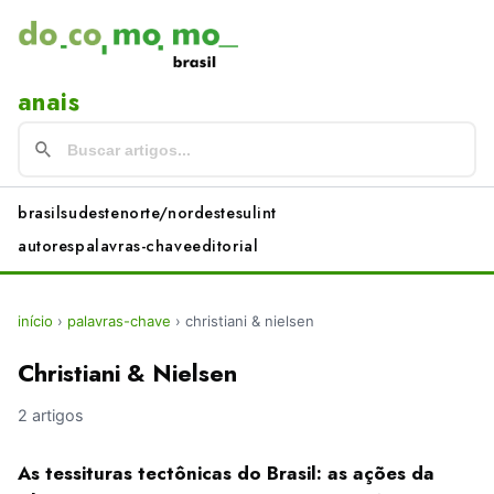
anais
brasil
sudeste
norte/nordeste
sul
int
autores
palavras-chave
editorial
início
›
palavras-chave
›
christiani & nielsen
Christiani & Nielsen
2 artigos
As tessituras tectônicas do Brasil: as ações da