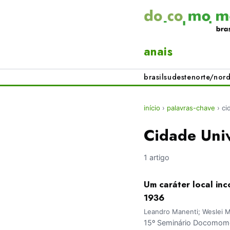
anais
brasil
sudeste
norte/nord
início
›
palavras-chave
›
ci
Cidade Univ
1 artigo
Um caráter local inc
1936
Leandro Manenti; Weslei 
15º Seminário Docomomo 