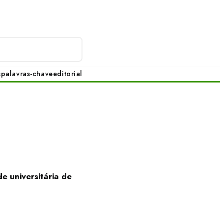
s
palavras-chave
editorial
de universitária de