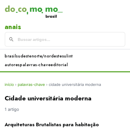
anais
brasil
sudeste
norte/nordeste
sul
int
autores
palavras-chave
editorial
início
›
palavras-chave
›
cidade universitária moderna
Cidade universitária moderna
1 artigo
Arquiteturas Brutalistas para habitação