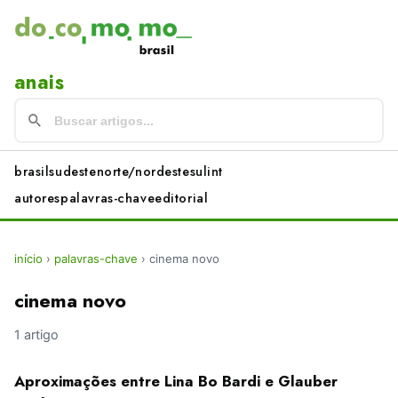
anais
brasil
sudeste
norte/nordeste
sul
int
autores
palavras-chave
editorial
início
›
palavras-chave
›
cinema novo
cinema novo
1 artigo
Aproximações entre Lina Bo Bardi e Glauber