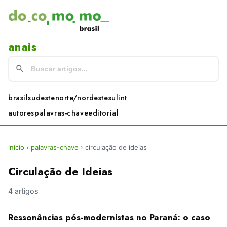
anais
brasil
sudeste
norte/nordeste
sul
int
autores
palavras-chave
editorial
início
›
palavras-chave
›
circulação de ideias
Circulação de Ideias
4 artigos
Ressonâncias pós-modernistas no Paraná: o caso